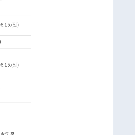
~
06.15.(일)
)
06.15.(일)
~
 종료 후