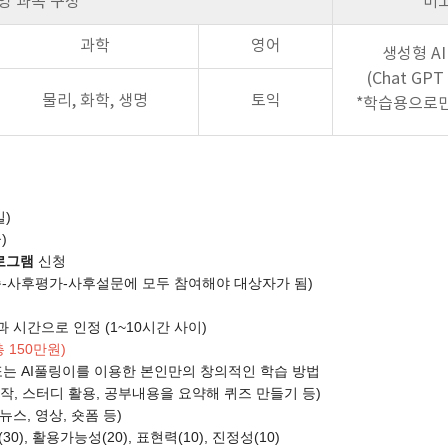
영 과목 구성
비
과학
영어
생성형 A
(Chat GPT
물리, 화학, 생명
토익
*학습용으로만
일)
)
프로그램
신청
사후평가-사후설문에 모두 참여해야 대상자가 됨)
간으로 인정 (1~10시간 사이)
총 150만원)
 또는 AI풀링이를 이용한 본인만의 창의적인 학습 방법
디 활용, 공부내용을 요약해 퀴즈 만들기 등)
, 영상, 숏폼 등)
 활용가능성(20), 표현력(10), 진정성(10)