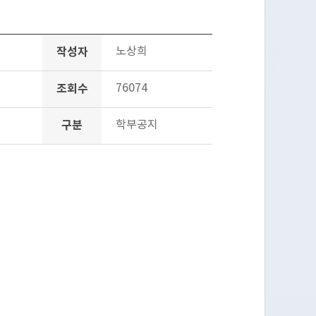
작성자
노상희
조회수
76074
구분
학부공지