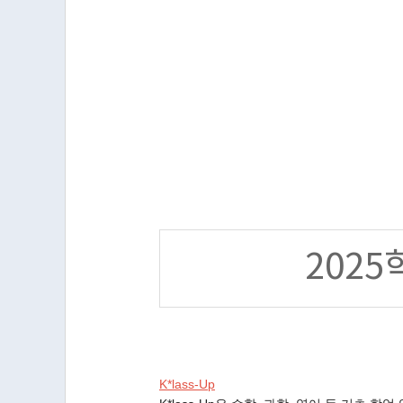
202
K*lass-Up