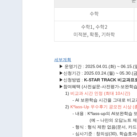
운
수학
수학1, 수학2
미적분, 확통, 기하학
세부계획
▶ 운영기간 : 2025.04.01.(화) ~ 06.15.(
▶신청기간 : 2025.03.24.(월) ~ 05.30.(금
▶신청방법 :
K-STAR TRACK 비교과
▶참여혜택 (사전설문-사전평가-보완학습-
1)
비교과 시간 인정 (최대 10시간)
- AI 보완학습 시간을 그대로 비교과 시
2)
K*lass-Up 우수후기 공모전 시상 (
- 내용 : K*lass-up의 AI보완학습
(예 – 나만의 오답노트 제작, 스터
- 형식 : 형식 제한 없음(문서, 카드뉴스
- 심사기준 : 창의성(30), 학습효과(30),