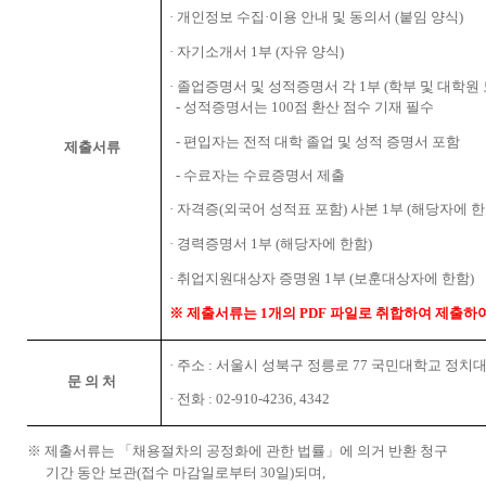
·
개인정보 수집
·
이용 안내 및 동의서
(
붙임 양식
)
·
자기소개서
1
부
(
자유 양식
)
·
졸업증명서 및 성적증명서 각
1
부
(
학부 및 대학원
-
성적증명서는
100
점 환산 점수 기재 필수
-
편입자는 전적 대학 졸업 및 성적 증명서 포함
제출서류
-
수료자는 수료증명서 제출
·
자격증
(
외국어 성적표 포함
)
사본
1
부
(
해당자에 
·
경력증명서
1
부
(
해당자에 한함
)
·
취업지원대상자 증명원
1
부
(
보훈대상자에 한함
)
※
제출서류는
1
개의
PDF
파일로 취합하여 제출하
·
주소
:
서울시 성북구 정릉로
77
국민대학교 정치
문 의 처
·
전화
: 02-910-4236, 4342
※
제출서류는
「
채용절차의 공정화에 관한 법률
」
에 의거 반환 청구
기간 동안 보관
(
접수 마감일로부터
30
일
)
되며
,