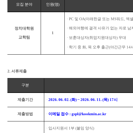
모집 분야
인원
(
명
)
·
PC
및
OA(
아래한글 또는
MS
워드
,
엑
·
해외여행에 결격 사유가 없는 자로 남
정치대학원
1
교학팀
·
보훈대상자
(
취업지원대상자
)
우대
·
학기 중 화
,
목 오후 출근
(
야간근무
14
2.
서류제출
구분
제출기간
·
2026. 06. 02. (
화
) ~ 2026. 06. 11. (
목
) 17
시
제출방법
·
이메일 접수
: gspl@kookmin.ac.kr
·
입사지원서
1
부
(
붙임 양식
)