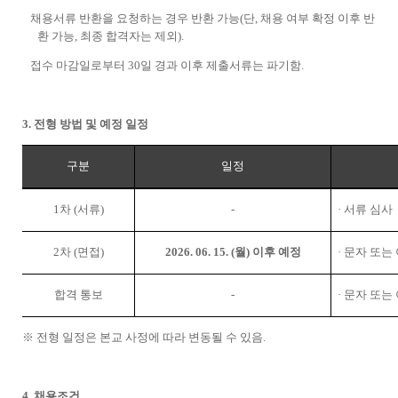
채용서류 반환을 요청하는 경우 반환 가능
(
단
,
채용 여부 확정 이후 반
환 가능
,
최종 합격자는 제외
).
접수 마감일로부터
30
일 경과 이후 제출서류는 파기함
.
3.
전형 방법 및 예정 일정
구분
일정
1
차
(
서류
)
-
·
서류 심사
2
차
(
면접
)
2026. 06. 15. (
월
)
이후 예정
·
문자 또는 
합격 통보
-
·
문자 또는 
※
전형 일정은 본교 사정에 따라 변동될 수 있음
.
4.
채용조건