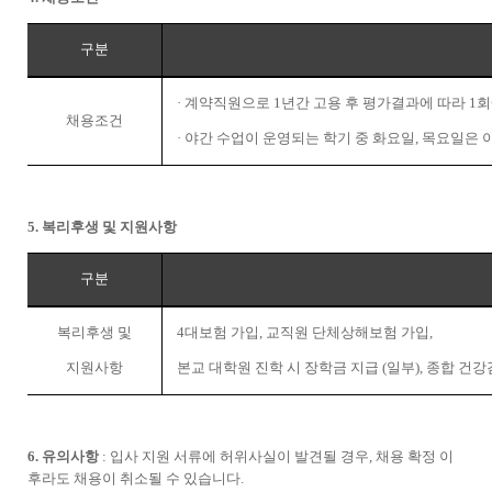
구분
·
계약직원으로
1
년간 고용 후 평가결과에 따라
1
회
채용조건
·
야간 수업이 운영되는 학기 중 화요일
,
목요일은 
5.
복리후생 및 지원사항
구분
복리후생 및
4
대보험 가입
,
교직원 단체상해보험 가입
,
지원사항
본교 대학원 진학 시 장학금 지급
(
일부
),
종합 건강
6.
유의사항
:
입사 지원 서류에 허위사실이 발견될 경우
,
채용 확정 이
후라도 채용이 취소될 수 있습니다
.