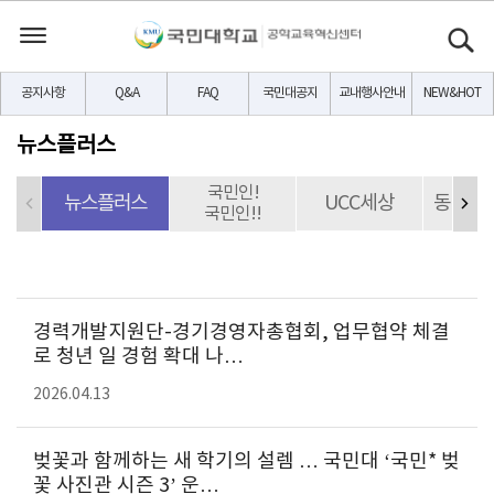
공지사항
Q&A
FAQ
국민대공지
교내행사안내
NEW&HOT
뉴스플러스
국민인!
뉴스플러스
UCC세상
동문CE
국민인!!
경력개발지원단-경기경영자총협회, 업무협약 체결
로 청년 일 경험 확대 나…
2026.04.13
벚꽃과 함께하는 새 학기의 설렘 … 국민대 ‘국민* 벚
꽃 사진관 시즌 3’ 운…