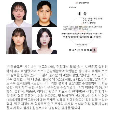
본 학술교류 세미나는 ‘초고령사회, 현장에서 답을 찾는 노인운동 실천전
략’의 주제로 열렸으며 스포츠건강재활학과 학생들은 총 3개의 주제로 포스
터 발표를 진행하였다. 그 결과 김가윤 외 4인(나성민, 임나연, 서지민 지도
교수 전지현)의
이 대상을, 김재욱 외 5인(김지환, 김채은, 오정환, 장여의 지
도교수 전지현)이 <노인의 코어 기능 강화가 일상생활 수행능력에 미치는
영향 - 비체계적 문헌 고찰>이 우수상을 수상하였다. 그 외 박찬수 외 6인(박
홍진, 유형석, 이승은, 이태건, 황명우 지도교수 전지현)은 <다양한 형태의
상∙하지 협응 운동이 노인의 인지기능 및 낙상관련 신체기능에 미치는 영향
: 비체계적 문헌 고찰>에 대한 주제로 발표를 진행하였으며 장려상을 수상하
였다. 발표 과정에서 학생들은 연구 주제의 체계적 분석과 현장 적용 가능성
을 제시하여 심사위원들로부터 긍정적인 평가를 받았다.