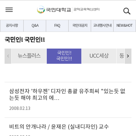
공지사항
Q&A
FAQ
국민대공지
교내행사안내
NEW&HOT
국민인! 국민인!!
국민인!
뉴스플러스
UCC세상
동문CE
국민인!!
삼성전자 '하우젠' 디자인 총괄 유주희씨 "있는듯 없
는듯 해야 최고의 에…
2008.02.13
비트의 안개나라 / 윤재은 (실내디자인) 교수