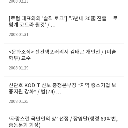
2008.02.13
[로펌 대표와의 '솔직 토크'] "5년내 30國 진출… 로
펌계 코트라 될것' / …
2008.01.31
<문화소식> 선컨템포러리서 김태곤 개인전 / (미술
학부) 교수
2008.01.29
신관호 KODIT 신보 충청본부장 “지역 중소기업 보
증지원 강화” / 법(74) …
2008.01.25
‘자랑스런 국민인의 상’ 선정 / 장영달(행정 69학번,
총동문회 회장)