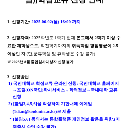
1.
신청기간:
2025.06.02(월) 16:00 까지
2.
신청자격
:
2025
학년도 1학기 현재
본교에서 2학기 이상 수
료한
재학생
으로
,
직전학기까지의
취득학점 평점평균이
2.5
이상
인 자
(
단
,
군휴학생 및 휴학생은 수강 불가
)
※ 2025
년 8월 졸업심사대상자 신청 불가
3.
신청방법
1) 국민대학교 학점교류 온라인 신청:
국민대학교 홈페이지
→
포털
(ON
국민
)
학사서비스
→
학적정보
→
국내대학 교류
신청
2)
[붙임3,4,5,6]을 작성하여 기한내에
이메일
(1dian@kookmin.ac.kr)로
제출
* [붙임5,6] 동의서는 통합플랫폼 개인정보 활용을 위함.(미
제출시 수업 수강 불가)