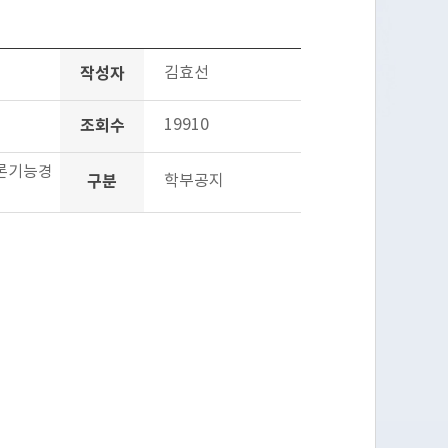
작성자
김효선
조회수
19910
드론기능경
구분
학부공지