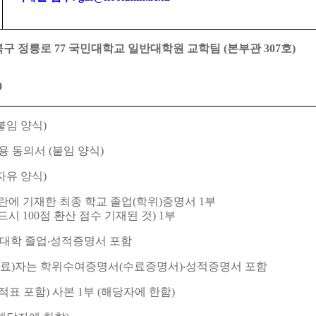
북구 정릉로
77
국민대학교 일반대학원 교학팀
(
본부관
307
호
)
9
붙임 양식
)
용 동의서
(
붙임 양식
)
자유 양식
)
란에 기재한 최종 학교 졸업
(
학위
)
증명서
1
부
드시
100
점 환산 점수 기재된 것
) 1
부
 대학 졸업
‧
성적증명서 포함
료
)
자는 학위수여증명서
(
수료증명서
)
‧
성적증명서 포함
적표 포함
)
사본
1
부
(
해당자에 한함
)