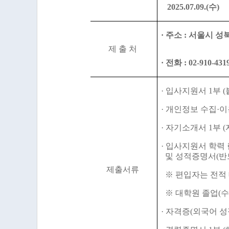
2025.07.09.(
수
)
·
주소 :
서울시 성
제 출 처
·
전화
: 02-910-431
·
입사지원서
1
부
(
·
개인정보 수집
·
이
·
자기소개서
1
부
(
·
입사지원서 학력 
및 성적증명서
(
반
제출서류
※
편입자는 전적
※
대학원 졸업
(
수
·
자격증
(
외국어 성