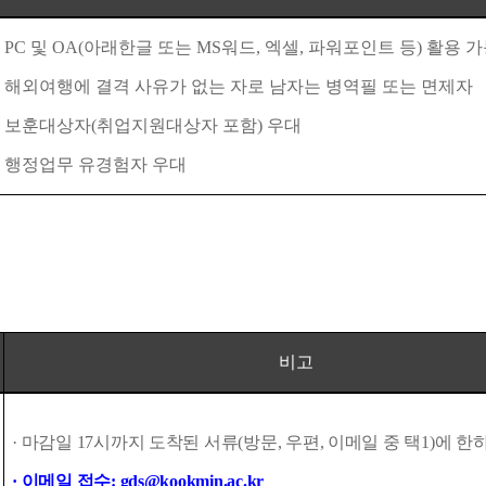
- PC
및
OA(
아래한글 또는
MS
워드
,
엑셀
,
파워포인트 등
)
활용 
-
해외여행에 결격 사유가 없는 자로 남자는 병역필 또는 면제자
-
보훈대상자
(
취업지원대상자 포함
)
우대
-
행정업무 유경험자 우대
비고
·
마감일
17
시까지 도착된 서류
(
방문
,
우편
,
이메일 중 택
1)
에 한
·
이메일 접수
: gds@kookmin.ac.kr