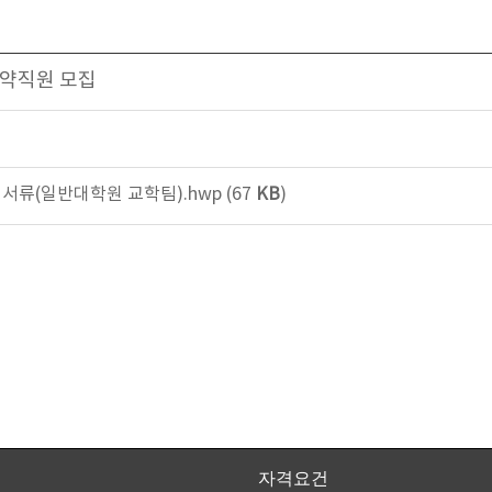
계약직원 모집
서류(일반대학원 교학팀).hwp (67
KB
)
자격요건