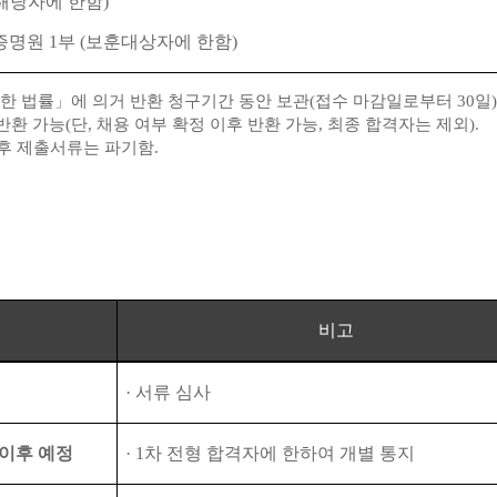
해당자에 한함
)
증명원
1
부
(
보훈대상자에 한함
)
한 법률
」
에 의거 반환 청구기간 동안 보관
(
접수 마감일로부터
30
일
)
반환 가능
(
단
,
채용 여부 확정 이후 반환 가능
,
최종 합격자는 제외
).
이후 제출서류는 파기함
.
비고
·
서류 심사
이후 예정
· 1
차 전형 합격자에 한하여 개별 통지