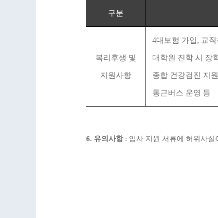
구분
4
대보험 가입
,
교직
복리후생 및
대학원 진학 시 장
지원사항
종합 건강검진 지
통근버스 운영 등
6.
유의사항
:
입사 지원 서류에 허위사실