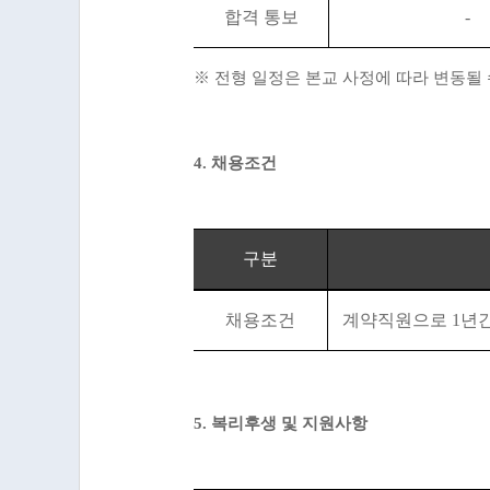
합격 통보
-
※
전형 일정은 본교 사정에 따라 변동될 
4.
채용조건
구분
채용조건
계약직원으로
1
년간
5.
복리후생 및 지원사항