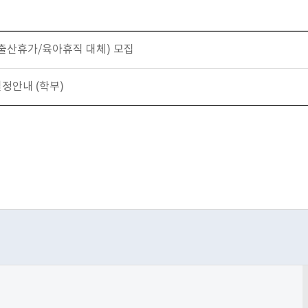
출산휴가/육아휴직 대체) 모집
일정안내 (학부)