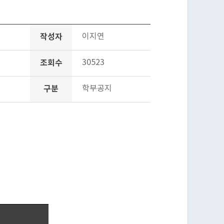
작성자
이지연
조회수
30523
구분
학부공지