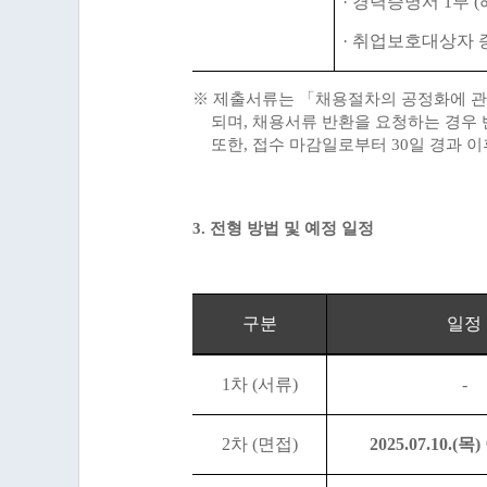
·
경력증명서
1
부
(
·
취업보호대상자 
※
제출서류는
「
채용절차의 공정화에 관
되며
,
채용서류 반환을 요청하는 경우 
또한
,
접수 마감일로부터
30
일 경과 
3.
전형 방법 및 예정 일정
구분
일정
1
차
(
서류
)
-
2
차
(
면접
)
2025.07.10.(
목
)