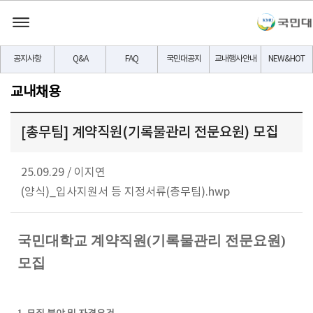
공지사항
Q&A
FAQ
국민대공지
교내행사안내
NEW&HOT
교내채용
[총무팀] 계약직원(기록물관리 전문요원) 모집
25.09.29
/
이지연
(양식)_입사지원서 등 지정서류(총무팀).hwp
국민대학교 계약직원
(
기록물관리 전문요원
)
모집
1.
모집 분야 및 자격요건