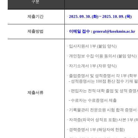
구분
제출기간
·
2025. 09. 30. (
화
) ~ 2025. 10. 09. (
목
)
제출방법
·
이메일 접수
: general@kookmin.ac.kr
·
입사지원서
1
부
(
붙임 양식
)
·
개인정보 수집
·
이용 동의서
(
붙임 양식
)
·
자기소개서
1
부
(
자유 양식
)
·
졸업증명서 및 성적증명서 각
1
부
(
학부
-
성적증명서는
100
점 환산 점수 기재 
-
편입자는 전적 대학 졸업 및 성적 증명
제출서류
-
수료자는 수료증명서 제출
·
기록물관리 전문요원 시험 합격 증명서
·
자격증
(
외국어 성적표 포함
)
사본
1
부
(
·
경력증명서
1
부
(
해당자에 한함
)