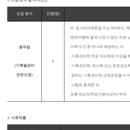
모집 분야
인원
(
명
)
·
PC
및
OA(
아래한글 또는
MS
워드
,
엑
·
해외여행에 결격 사유가 없는 자로 
·
아래 요건 중 하나에 해당하는 자
총무팀
-
기록관리학 전공 석사학위 이상을 
1
(
기록물관리
-
기록관리학
,
역사학 또는 문헌정보
전문요원
)
정하는 기록관리학 교육과정을 이
시험에 합격한 자
·
보훈대상자
(
취업지원대상자
)
우대
2.
서류제출