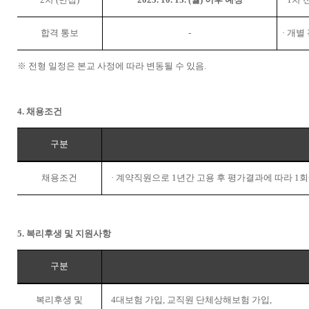
합격 통보
-
·
개별
※
전형 일정은 본교 사정에 따라 변동될 수 있음
.
4.
채용조건
구분
채용조건
·
계약직원으로
1
년간 고용 후 평가결과에 따라
1
회
5.
복리후생 및 지원사항
구분
복리후생 및
4
대보험 가입
,
교직원 단체상해보험 가입
,