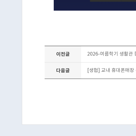
이전글
2026-여름학기 생활관
다음글
[생협] 교내 휴대폰매장