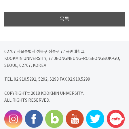
목록
02707 서울특별시 성북구 정릉로 77 국민대학교
KOOKMIN UNIVERSITY, 77 JEONGNEUNG-RO SEONGBUK-GU,
SEOUL, 02707, KOREA
TEL. 02.910.5291, 5292, 5293 FAX.02.910.5299
COPYRIGHT© 2018 KOOKMIN UNIVERSITY.
ALL RIGHTS RESERVED.