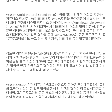
반으로 교육프로그램 개발, 재정지원 노력, 홍보 지원 등을 담당할 예정이다.
WNGP(World Natural Grand Prix)는 약물 없는 건강한 대회를 지향하는
피트니스 단체로 사설대회 최초로 WADA도핑을 국가기관에서 실시하는 국
내 최대 규모의 내츄럴 피트니스 단체이며, MUSA(Muscle&Style Award)
는 2016년부터 각 지역 대회장에서 개최되어 타 대회와 달리 대중성, 전문성
뿐만 아니라 체계적인 대회 시스템을 갖추고 있는 국내 최대 규모의 피트니
스 대회이다. 이번 업무 협약을 통해 WNGP&MUSA는 공동 프로젝트 및 교
육프로그램을 개발하고 상호 홍보 지원, 대회 개최 등에 협조할 예정이다.
김도현 경영대학원장은 “WNGP&MUSA와의 이번 업무 협약은 현장 실무 중
심의 교과 과정을 편성하고 있는 우리 대학원 헬스케어매니지먼트전공의 장
점을 살릴 좋은 기회이다.”라며 “그간 국민대학교와의 긴밀한 관계를 통해 맺
은 협약인 만큼 적극적으로 협력하여 우리나라 헬스케어 산업 발전에 이바
지할 수 있도록 노력하겠다.”라고 말했다.
WNGP&MUSA 석현 대표는 “신뢰를 바탕으로 쌓아온 국민대학교와의 그간
의 교류가 바탕이 된 업무 협약을 통해 양 기관의 협력이 더 활발해지기를 기
대하며, 교육프로그램의 공동 개발과 상호 홍보, 대회 개최 등 우리나라 헬스
케어 분야의 성공적인 산학협력 사례가 되길 기대한다.”라고 말했다.