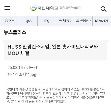
공지사항
Q&A
FAQ
국민대공지
교내행사안내
NEW&HOT
뉴스플러스
HUSS 환경컨소시엄, 일본 홋카이도대학교와
MOU 체결
25.08.14
/
김은지
환경컨소시엄.jpg
국민대학교(총장 정승렬)가 주관대학으로 참여하고 있는 HUSS 환경컨소시
엄(국민대·덕성여대·울산대·인하대·조선대, 이하 환경컨소시엄)이 지난 7월
25일(금) 일본 홋카이도대학교 공공정책대학원과 양해각서(MOU)를 체결하
고, 양 기관 간 첫 공동 학술세미나를 개최했다.