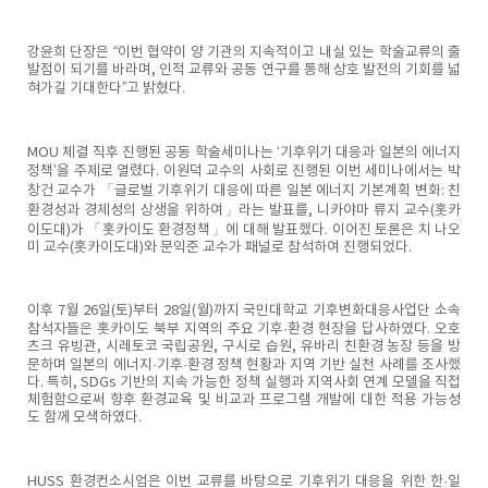
강윤희 단장은 “이번 협약이 양 기관의 지속적이고 내실 있는 학술교류의 출
발점이 되기를 바라며, 인적 교류와 공동 연구를 통해 상호 발전의 기회를 넓
혀가길 기대한다”고 밝혔다.
MOU 체결 직후 진행된 공동 학술세미나는 ‘기후위기 대응과 일본의 에너지
정책’을 주제로 열렸다. 이원덕 교수의 사회로 진행된 이번 세미나에서는 박
창건 교수가 「글로벌 기후위기 대응에 따른 일본 에너지 기본계획 변화: 친
환경성과 경제성의 상생을 위하여」라는 발표를, 니카야마 류지 교수(홋카
이도대)가 「홋카이도 환경정책」에 대해 발표했다. 이어진 토론은 치 나오
미 교수(홋카이도대)와 문익준 교수가 패널로 참석하여 진행되었다.
이후 7월 26일(토)부터 28일(월)까지 국민대학교 기후변화대응사업단 소속
참석자들은 홋카이도 북부 지역의 주요 기후·환경 현장을 답사하였다. 오호
츠크 유빙관, 시레토코 국립공원, 구시로 습원, 유바리 친환경 농장 등을 방
문하며 일본의 에너지·기후·환경 정책 현황과 지역 기반 실천 사례를 조사했
다. 특히, SDGs 기반의 지속 가능한 정책 실행과 지역사회 연계 모델을 직접
체험함으로써 향후 환경교육 및 비교과 프로그램 개발에 대한 적용 가능성
도 함께 모색하였다.
HUSS 환경컨소시엄은 이번 교류를 바탕으로 기후위기 대응을 위한 한·일