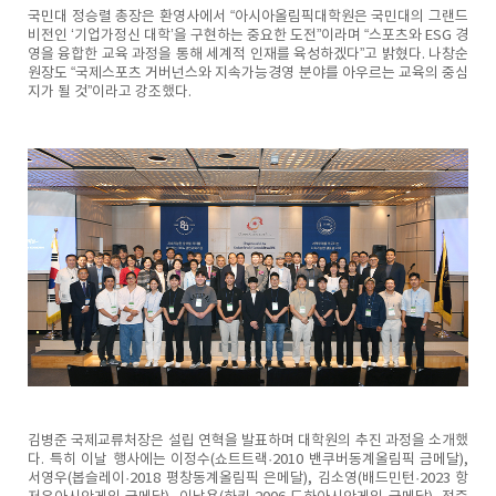
국민대 정승렬 총장은 환영사에서 “아시아올림픽대학원은 국민대의 그랜드
비전인 ‘기업가정신 대학’을 구현하는 중요한 도전”이라며 “스포츠와 ESG 경
영을 융합한 교육 과정을 통해 세계적 인재를 육성하겠다”고 밝혔다. 나창순
원장도 “국제스포츠 거버넌스와 지속가능경영 분야를 아우르는 교육의 중심
지가 될 것”이라고 강조했다.
김병준 국제교류처장은 설립 연혁을 발표하며 대학원의 추진 과정을 소개했
다. 특히 이날 행사에는 이정수(쇼트트랙·2010 밴쿠버동계올림픽 금메달),
서영우(봅슬레이·2018 평창동계올림픽 은메달), 김소영(배드민턴·2023 항