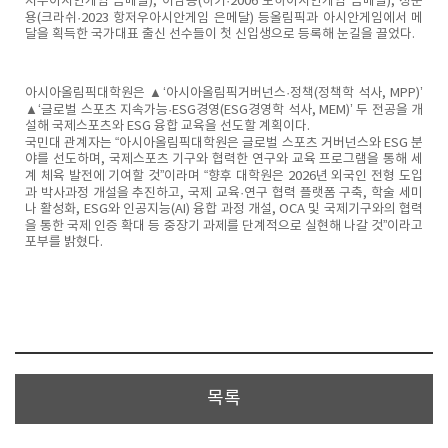
저우아시안게임 금메달), 이남용(하키·2006 도하아시안게임 금메달), 정준
용(크라쉬·2023 항저우아시안게임 은메달) 등올림픽과 아시안게임에서 메
달을 획득한 국가대표 출신 선수들이 첫 신입생으로 등록해 눈길을 끌었다.
아시아올림픽대학원은 ▲‘아시아올림픽거버넌스·정책(정책학 석사, MPP)’
▲‘글로벌 스포츠 지속가능·ESG경영(ESG경영학 석사, MEM)’ 두 전공을 개
설해 국제스포츠와 ESG 융합 교육을 선도할 계획이다.
국민대 관계자는 “아시아올림픽대학원은 글로벌 스포츠 거버넌스와 ESG 분
야를 선도하며, 국제스포츠 기구와 협력한 연구와 교육 프로그램을 통해 세
계 체육 발전에 기여할 것”이라며 “향후 대학원은 2026년 외국인 전형 도입
과 박사과정 개설을 추진하고, 국제 교육·연구 협력 플랫폼 구축, 학술 세미
나 활성화, ESG와 인공지능(AI) 융합 과정 개설, OCA 및 국제기구와의 협력
을 통한 국제 인증 확대 등 중장기 과제를 단계적으로 실현해 나갈 것”이라고
포부를 밝혔다.
목록