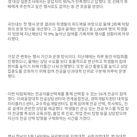
생 대상 설문조사에서는 응답자의 95%가 만족했다고 답했다. 또 선배가 후
배에게 추천하고 싶은 행사로도 꼽히는 등 큰 호응을 얻었다.
국민대는 첫 행사 운영 결과와 학생들의 피드백을 바탕으로 올해 2회째 박람
회의 운영 방식을 개선했다. 그 결과 올해는 양일간 총 1,000여 명의 학생들
이 방문해 지난해보다 약 9% 늘어난 참여를 기록하며 행사를 성황리에 마무
리했다.
가장 큰 변화는 행사 기간과 운영 방식이다. 지난해에는 하루 동안 박람회를
진행했으나, 올해는 상담 수요를 보다 효율적으로 분산하고 학생들의 참여
편의를 높이기 위해 이틀간 나눠 진행했다. 또한 공간 활용도를 높이고 상담
집중도를 강화하기 위해 참여 전공을 단과대학 단위로 구분해 하루씩 운영
했다.
이번 박람회에는 전공자율선택제를 통해 선택할 수 있는 56개 전공이 참여
했다. 미래융합대학 전공상담센터와 연계융합전공, 경력개발지원단 대학일
자리플러스센터, 교수학습개발센터도 함께 참여해 전공 선택, 학사제도, 진
로 설계와 관련한 상담을 제공했다. 학생들은 관심 있는 전공 부스를 직접 찾
아 전공별 특성과 교육과정, 졸업 후 진로, 학업 준비 방향 등을 상담받으며
자신의 전공 선택 방향을 구체화하는 시간을 가졌다.
행사 첫날인 5월 14일에는 글로벌인문·지역대학, 사회과학대학, 법과대학,