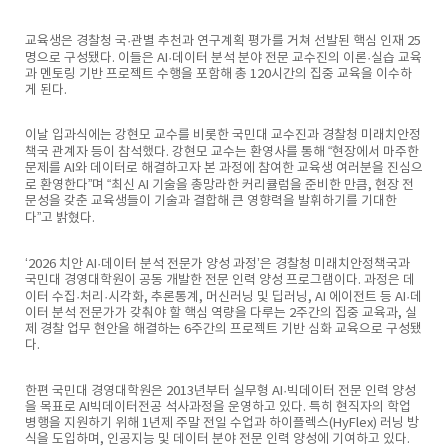
교육생은 경찰청 국·관별 추천과 연구계획 평가를 거쳐 선발된 핵심 인재 25
명으로 구성됐다. 이들은 AI·데이터 분석 분야 전문 교수진의 이론·실습 교육
과 멘토링 기반 프로젝트 수행을 포함해 총 120시간의 집중 교육을 이수하
게 된다.
이날 입과식에는 강현모 교수를 비롯한 국민대 교수진과 경찰청 미래치안정
책국 관계자 등이 참석했다. 강현모 교수는 환영사를 통해 “현장에서 마주한
문제를 AI와 데이터로 해결하고자 본 과정에 참여한 교육생 여러분을 진심으
로 환영한다”며 “최신 AI 기술을 총망라한 커리큘럼을 준비한 만큼, 현장 전
문성을 갖춘 교육생들이 기술과 결합해 큰 영향력을 발휘하기를 기대한
다”고 밝혔다.
‘2026 치안 AI·데이터 분석 전문가 양성 과정’은 경찰청 미래치안정책국과
국민대 경영대학원이 공동 개발한 전문 인력 양성 프로그램이다. 과정은 데
이터 수집·처리·시각화, 추론통계, 머신러닝 및 딥러닝, AI 에이전트 등 AI·데
이터 분석 전문가가 갖춰야 할 핵심 역량을 다루는 2주간의 집중 교육과, 실
제 경찰 업무 현안을 해결하는 6주간의 프로젝트 기반 심화 교육으로 구성됐
다.
한편 국민대 경영대학원은 2013년부터 실무형 AI·빅데이터 전문 인력 양성
을 목표로 AI빅데이터전공 석사과정을 운영하고 있다. 특히 현직자의 학업
병행을 지원하기 위해 1년제 주말 전일 수업과 하이플렉스(HyFlex) 러닝 방
식을 도입하며, 인공지능 및 데이터 분야 전문 인력 양성에 기여하고 있다.