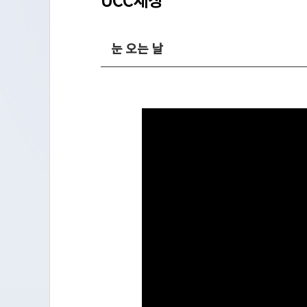
UCC세상
눈 오는 날