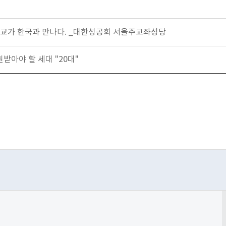
의 종교가 한국과 만나다. _대한성공회 서울주교좌성당
원받아야 할 세대 "20대"