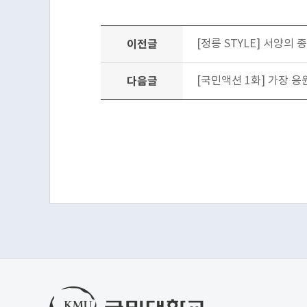
이전글
[정릉 STYLE] 서양
다음글
[국민액션 1화] 가장 응