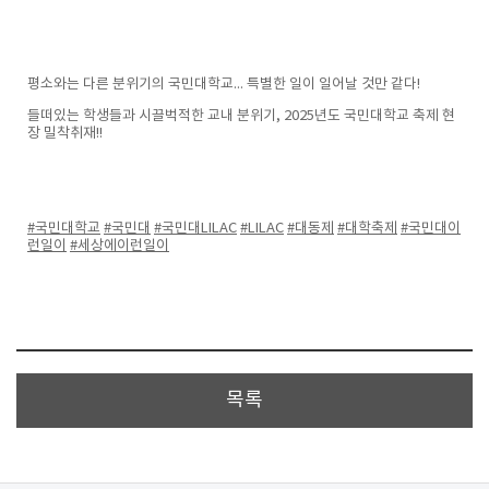
평소와는 다른 분위기의 국민대학교... 특별한 일이 일어날 것만 같다!
들떠있는 학생들과 시끌벅적한 교내 분위기, 2025년도 국민대학교 축제 현
장 밀착취재!!
#국민대학교
#국민대
#국민대LILAC
#LILAC
#대동제
#대학축제
#국민대이
런일이
#세상에이런일이
목록