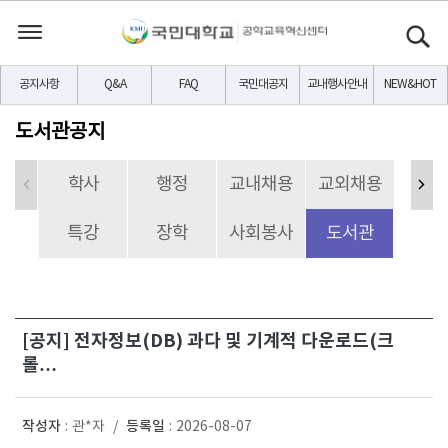
공지사항
Q&A
FAQ
국민대공지
교내행사안내
NEW&HOT
도서관공지
학사
행정
교내채용
교외채용
특강
장학
사회봉사
도서관
[공지] 전자정보(DB) 과다 및 기계적 다운로드(크
롤…
작성자
등록일
:
관*자
/
:
2026-08-07