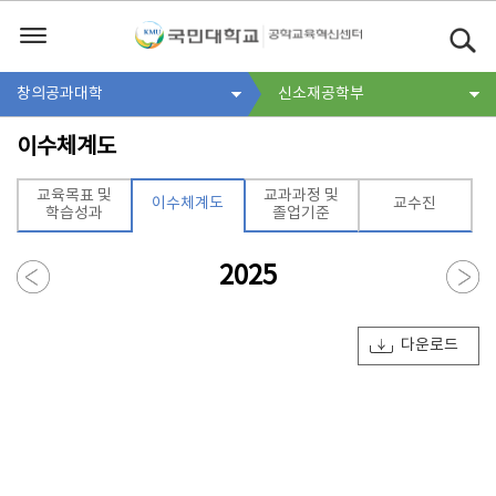
창의공과대학
신소재공학부
이수체계도
교육목표 및
교과과정 및
이수체계도
교수진
학습성과
졸업기준
2025
다운로드