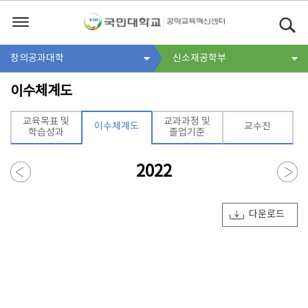
창의공과대학
신소재공학부
이수체계도
교육목표 및
교과과정 및
이수체계도
교수진
학습성과
졸업기준
2022
다운로드